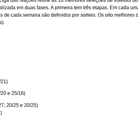
Liga das Nações reúne as 16 melhores seleções de voleibol do
alizada em duas fases. A primeira tem três etapas. Em cada um
s de cada semana são definidos por sorteio. Os oito melhores d
a).
/21)
/20 e 25/16)
27, 20/25 e 20/25)
)