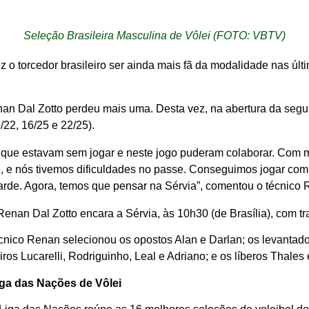
Seleção Brasileira Masculina de Vôlei (FOTO: VBTV)
ez o torcedor brasileiro ser ainda mais fã da modalidade nas ú
nan Dal Zotto perdeu mais uma. Desta vez, na abertura da seg
/22, 16/25 e 22/25).
i, que estavam sem jogar e neste jogo puderam colaborar. Com m
, e nós tivemos dificuldades no passe. Conseguimos jogar com 
rde. Agora, temos que pensar na Sérvia”, comentou o técnico R
 Renan Dal Zotto encara a Sérvia, às 10h30 (de Brasília), com t
cnico Renan selecionou os opostos Alan e Darlan; os levantad
iros Lucarelli, Rodriguinho, Leal e Adriano; e os líberos Thales
ga das Nações de Vôlei