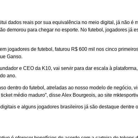
tui dados reais por sua equivalência no meio digital, já não é
 demorou para chegar no esporte. No futebol, jogadores já est
s em jogadores de futebol, faturou R$ 600 mil nos cinco primei
que Ganso.
undador e CEO da K10, vai servir para dar escala à plataforma
 do ano.
nso dentro do futebol, atreladas ao nosso modelo de negócio, 
icket médio maduro”, disse Alex Bourgeois, ao site mktesporti
 digitais e alguns jogadores brasileiros já são destaque dentr
ivo é oferecer benefícios de acordo com a carteira de tokens d