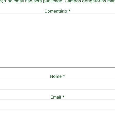
ço de email não será publicado.
Campos obrigatórios ma
Comentário
*
Nome
*
Email
*