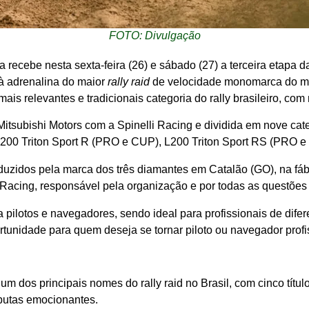
FOTO: Divulgação
recebe nesta sexta-feira (26) e sábado (27) a terceira etapa 
 à adrenalina do maior
rally raid
de velocidade monomarca do mu
is relevantes e tradicionais categoria do rally brasileiro, com 
itsubishi Motors com a Spinelli Racing e dividida em nove cat
200 Triton Sport R (PRO e CUP), L200 Triton Sport RS (PRO 
duzidos pela marca dos três diamantes em Catalão (GO), na fá
i Racing, responsável pela organização e por todas as questões
 pilotos e navegadores, sendo ideal para profissionais de dif
unidade para quem deseja se tornar piloto ou navegador profi
um dos principais nomes do rally raid no Brasil, com cinco títul
putas emocionantes.