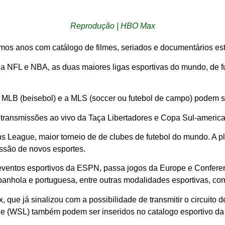
Reprodução | HBO Max
imos anos com catálogo de filmes, seriados e documentários es
 a NFL e NBA, as duas maiores ligas esportivas do mundo, de 
 MLB (beisebol) e a MLS (soccer ou futebol de campo) podem se
transmissões ao vivo da Taça Libertadores e Copa Sul-american
 League, maior torneio de de clubes de futebol do mundo. A 
issão de novos esportes.
os eventos esportivos da ESPN, passa jogos da Europe e Confere
spanhola e portuguesa, entre outras modalidades esportivas, co
x, que já sinalizou com a possibilidade de transmitir o circuito
 (WSL) também podem ser inseridos no catalogo esportivo da 