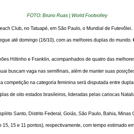
FOTO: Bruno Ruas | World Footvolley
each Club, no Tatuapé, em São Paulo, o Mundial de Futevôlei.
 segue até domingo (16/10), com as melhores duplas do mundo.
peões Hiltinho e Franklin, acompanhados de quatro das melhore
raguai buscam vaga nas semifinais, além de manter suas posiçõe
 competição na categoria feminina será disputada entre duplas 
las de oito estados brasileiros, lideradas pelas cariocas Natal
pírito Santo, Distrito Federal, Goiás, São Paulo, Bahia, Minas
de 15, 15 e 11 pontos), respectivamente, com tempo estimado e