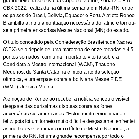
grande feito na seletiva da Copa do Mundo, Zonal 2.4 FIDE-
CBX 2022, realizada na última semana em Natal-RN, entre
os países do Brasil, Bolívia, Equador e Peru. A atleta Renee
Brambilla atingiu a pontuação necessária do rating e tornou-
se a primeira enxadrista Mestre Nacional (MN) do estado.
O título concedido pela Confederação Brasileira de Xadrez
(CBX) veio depois de uma maratona de onze rodadas e 4,5
pontos somados, com uma importante vitória sobre a
Candidata a Mestre Internacional (WCM), Thauane
Mederios, de Santa Catarina e integrante da seleção
olímpica, e um empate contra a boliviana Mestre FIDE
(WMF), Jessica Molina.
A emoção de Renee ao receber a notícia venceu o visível
desgaste das duríssimas disputas contra as fortes
adversárias sul-americanas. “Estou muito emocionada e
feliz, pois foi um torneio muito difícil e desgastante, enfrentei
as melhores e terminar com o título de Mestre Nacional, a
primeira do RN, foi uma grande recompensa por todo o