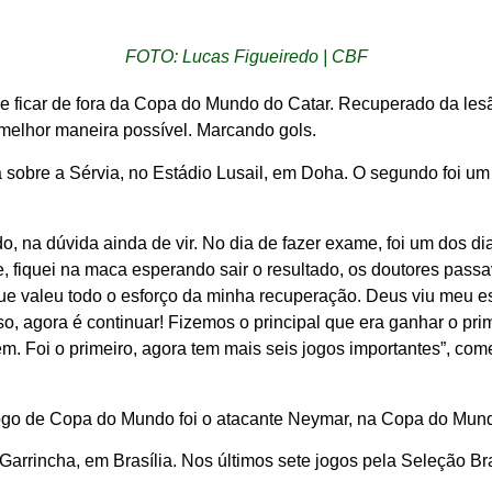
FOTO: Lucas Figueiredo | CBF
de ficar de fora da Copa do Mundo do Catar. Recuperado da les
a melhor maneira possível. Marcando gols.
ria sobre a Sérvia, no Estádio Lusail, em Doha. O segundo foi u
, na dúvida ainda de vir. No dia de fazer exame, foi um dos d
me, fiquei na maca esperando sair o resultado, os doutores pass
e valeu todo o esforço da minha recuperação. Deus viu meu esf
o, agora é continuar! Fizemos o principal que era ganhar o prim
. Foi o primeiro, agora tem mais seis jogos importantes”, com
ogo de Copa do Mundo foi o atacante Neymar, na Copa do Mundo
arrincha, em Brasília. Nos últimos sete jogos pela Seleção Bra