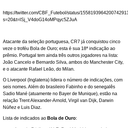
https://twitter.com/CBF_Futebol/status/155819396420074291
s=20&t=lSj_V4doG14oMPqyc5ZJuA
Atacante da seleção portuguesa, CR7 já conquistou cinco
veze o troféu Bola de Ouro; esta é sua 18ª indicação ao
prêmio. Portugal tem ainda três outros jogadores na lista:
João Cancelo e Bernardo Silva, ambos do Manchester City,
e o atacante Rafael Leão, do Milan.
O Liverpool (Inglaterra) lidera o número de indicações, com
seis nomes. Além do brasileiro Fabinho e do senegalês
Sadio Mané (atuamente no Bayer de Munique), estão na
relação Trent Alexander-Arnold, Virgil van Dijk, Darwin
Núñez e Luis Diaz.
Lista de indicados ao
Bola de Ouro
: