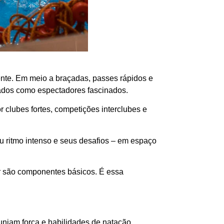
ente. Em meio a braçadas, passes rápidos e
icados como espectadores fascinados.
 clubes fortes, competições interclubes e
 ritmo intenso e seus desafios – em espaço
ar são componentes básicos. É essa
niam força e habilidades de natação.