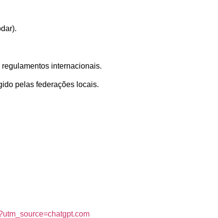
dar).
 regulamentos internacionais.
ido pelas federações locais.
a/?utm_source=chatgpt.com