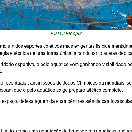
FOTO: Freepik
mo um dos esportes coletivos mais exigentes física e mentalm
atégia e técnica de uma forma única, atraindo tanto atletas ded
ridade esportiva, o polo aquático vem ganhando visibilidade por
.
r eventuais transmissões de Jogos Olímpicos ou mundiais, seu
ostram que o polo aquático exige preparo atlético completo.
e espaço, defesa aguerrida e também resistência cardiovascul
o Unido, como uma adaptação de brincadeiras aquáticas que reu