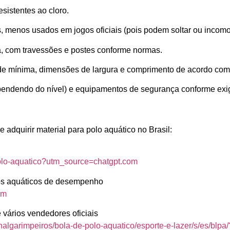
esistentes ao cloro.
s, menos usados em jogos oficiais (pois podem soltar ou incomo
a, com travessões e postes conforme normas.
ade mínima, dimensões de largura e comprimento de acordo com
pendendo do nível) e equipamentos de segurança conforme exig
 adquirir material para polo aquático no Brasil:
polo-aquatico?utm_source=chatgpt.com
os aquáticos de desempenho
om
 vários vendedores oficiais
lgarimpeiros/bola-de-polo-aquatico/esporte-e-lazer/s/es/blp