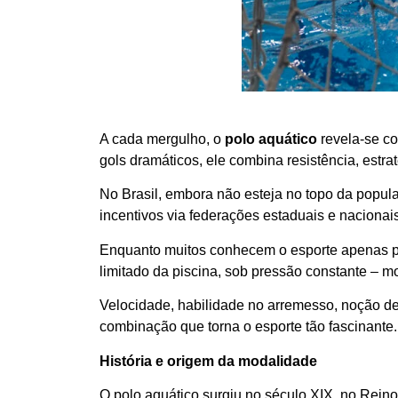
A cada mergulho, o
polo aquático
revela-se co
gols dramáticos, ele combina resistência, estr
No Brasil, embora não esteja no topo da popula
incentivos via federações estaduais e nacionais
Enquanto muitos conhecem o esporte apenas po
limitado da piscina, sob pressão constante – m
Velocidade, habilidade no arremesso, noção d
combinação que torna o esporte tão fascinante.
História e origem da modalidade
O polo aquático surgiu no século XIX, no Rein