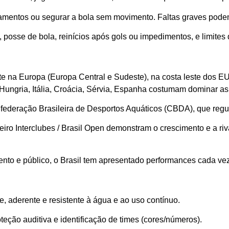
amentos ou segurar a bola sem movimento. Faltas graves podem
, posse de bola, reinícios após gols ou impedimentos, e limites
te na Europa (Europa Central e Sudeste), na costa leste dos EU
ngria, Itália, Croácia, Sérvia, Espanha costumam dominar as 
ederação Brasileira de Desportos Aquáticos (CBDA), que regula
o Interclubes / Brasil Open demonstram o crescimento e a riv
ento e público, o Brasil tem apresentado performances cada vez
te, aderente e resistente à água e ao uso contínuo.
teção auditiva e identificação de times (cores/números).