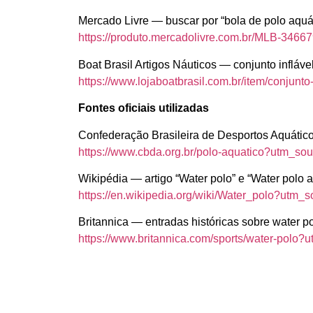
Mercado Livre — buscar por “bola de polo aquá
https://produto.mercadolivre.com.br/MLB-346
Boat Brasil Artigos Náuticos — conjunto inflável 
https://www.lojaboatbrasil.com.br/item/conjun
Fontes oficiais utilizadas
Confederação Brasileira de Desportos Aquático
https://www.cbda.org.br/polo-aquatico?utm_so
Wikipédia — artigo “Water polo” e “Water polo 
https://en.wikipedia.org/wiki/Water_polo?utm_
Britannica — entradas históricas sobre water p
https://www.britannica.com/sports/water-polo