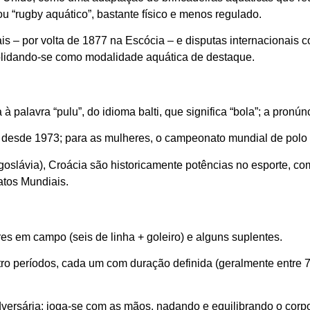
ou “rugby aquático”, bastante físico e menos regulado.
s – por volta de 1877 na Escócia – e disputas internacionais 
olidando-se como modalidade aquática de destaque.
à palavra “pulu”, do idioma balti, que significa “bola”; a pronún
desde 1973; para as mulheres, o campeonato mundial de polo
ugoslávia), Croácia são historicamente potências no esporte, c
tos Mundiais.
s em campo (seis de linha + goleiro) e alguns suplentes.
tro períodos, cada um com duração definida (geralmente entre 7
dversária; joga-se com as mãos, nadando e equilibrando o corpo