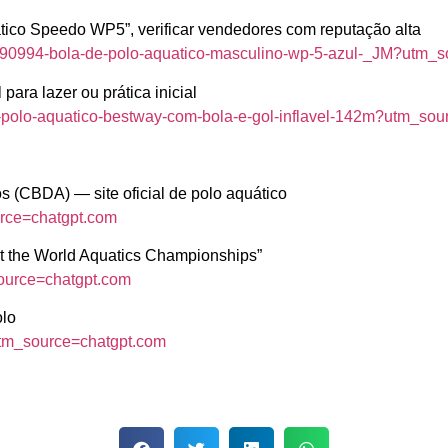
tico Speedo WP5”, verificar vendedores com reputação alta
6790994-bola-de-polo-aquatico-masculino-wp-5-azul-_JM?utm_
para lazer ou prática inicial
to-polo-aquatico-bestway-com-bola-e-gol-inflavel-142m?utm_so
s (CBDA) — site oficial de polo aquático
urce=chatgpt.com
at the World Aquatics Championships”
source=chatgpt.com
olo
?utm_source=chatgpt.com