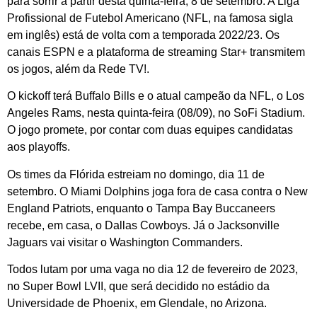
para sorrir a partir desta quinta-feira, 8 de setembro. A Liga
Profissional de Futebol Americano (NFL, na famosa sigla
em inglês) está de volta com a temporada 2022/23. Os
canais ESPN e a plataforma de streaming Star+ transmitem
os jogos, além da Rede TV!.
O kickoff terá Buffalo Bills e o atual campeão da NFL, o Los
Angeles Rams, nesta quinta-feira (08/09), no SoFi Stadium.
O jogo promete, por contar com duas equipes candidatas
aos playoffs.
Os times da Flórida estreiam no domingo, dia 11 de
setembro. O Miami Dolphins joga fora de casa contra o New
England Patriots, enquanto o Tampa Bay Buccaneers
recebe, em casa, o Dallas Cowboys. Já o Jacksonville
Jaguars vai visitar o Washington Commanders.
Todos lutam por uma vaga no dia 12 de fevereiro de 2023,
no Super Bowl LVII, que será decidido no estádio da
Universidade de Phoenix, em Glendale, no Arizona.