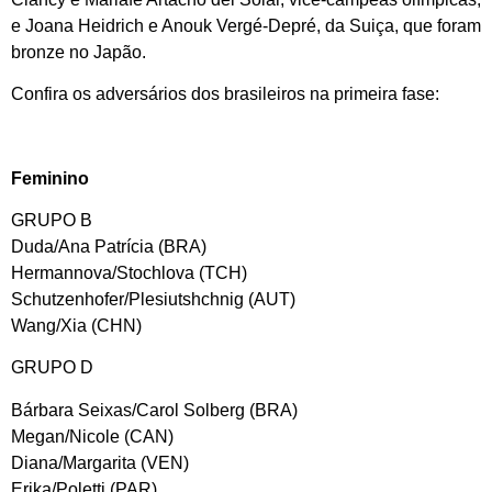
e Joana Heidrich e Anouk Vergé-Depré, da Suiça, que foram
bronze no Japão.
Confira os adversários dos brasileiros na primeira fase:
Feminino
GRUPO B
Duda/Ana Patrícia (BRA)
Hermannova/Stochlova (TCH)
Schutzenhofer/Plesiutshchnig (AUT)
Wang/Xia (CHN)
GRUPO D
Bárbara Seixas/Carol Solberg (BRA)
Megan/Nicole (CAN)
Diana/Margarita (VEN)
Erika/Poletti (PAR)