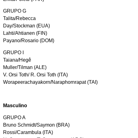
GRUPO G
Talita/Rebecca
Day/Stockman (EUA)
Lahti/Ahtianen (FIN)
Payano/Rosario (DOM)
GRUPO I
Taiana/Hegê
Muller/Tilman (ALE)
V. Orsi Toth/ R. Orsi Toth (ITA)
Worapeerachayakorn/Naraphornrapat (TAI)
Masculino
GRUPO A
Bruno Schmidt/Saymon (BRA)
Rossi/Carambula (ITA)