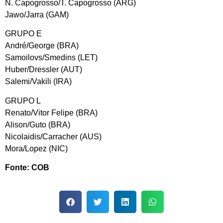
N. Capogrosso/T. Capogrosso (ARG)
Jawo/Jarra (GAM)
GRUPO E
André/George (BRA)
Samoilovs/Smedins (LET)
Huber/Dressler (AUT)
Salemi/Vakili (IRA)
GRUPO L
Renato/Vitor Felipe (BRA)
Alison/Guto (BRA)
Nicolaidis/Carracher (AUS)
Mora/Lopez (NIC)
Fonte: COB