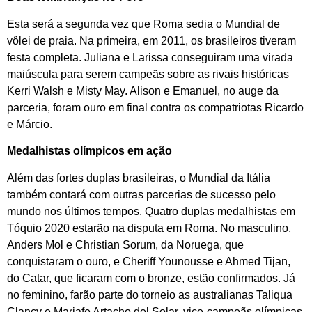
Esta será a segunda vez que Roma sedia o Mundial de
vôlei de praia. Na primeira, em 2011, os brasileiros tiveram
festa completa. Juliana e Larissa conseguiram uma virada
maiúscula para serem campeãs sobre as rivais históricas
Kerri Walsh e Misty May. Alison e Emanuel, no auge da
parceria, foram ouro em final contra os compatriotas Ricardo
e Márcio.
Medalhistas olímpicos em ação
Além das fortes duplas brasileiras, o Mundial da Itália
também contará com outras parcerias de sucesso pelo
mundo nos últimos tempos. Quatro duplas medalhistas em
Tóquio 2020 estarão na disputa em Roma. No masculino,
Anders Mol e Christian Sorum, da Noruega, que
conquistaram o ouro, e Cheriff Younousse e Ahmed Tijan,
do Catar, que ficaram com o bronze, estão confirmados. Já
no feminino, farão parte do torneio as australianas Taliqua
Clancy e Mariafe Artacho del Solar, vice-campeãs olímpicas,