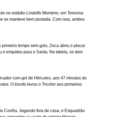
s no estádio Lindolfo Monteiro, em Teresina
 que se manteve bem postada. Com isso, ambos
 primeiro tempo sem gols, Zeca abriu o placar
u e empatou para o Santa. Na tabela, os dois
rcador com gol de Hércules, aos 47 minutos do
os. O triunfo levou o Tricolor aos primeiros
aio Corrêa. Jogando fora de casa, o Esquadrão
ue aproveitou o vacilo do goleiro Marcos