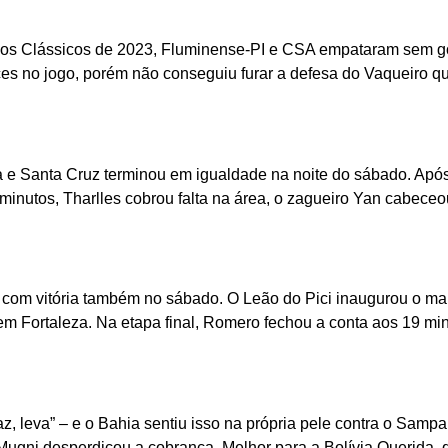
dos Clássicos de 2023, Fluminense-PI e CSA empataram sem gol
nces no jogo, porém não conseguiu furar a defesa do Vaqueiro
a e Santa Cruz terminou em igualdade na noite do sábado. Após
inutos, Tharlles cobrou falta na área, o zagueiro Yan cabeceo
com vitória também no sábado. O Leão do Pici inaugurou o ma
m Fortaleza. Na etapa final, Romero fechou a conta aos 19 minut
z, leva” – e o Bahia sentiu isso na própria pele contra o Samp
Mugni desperdiçou a cobrança. Melhor para a Bolívia Querida, q