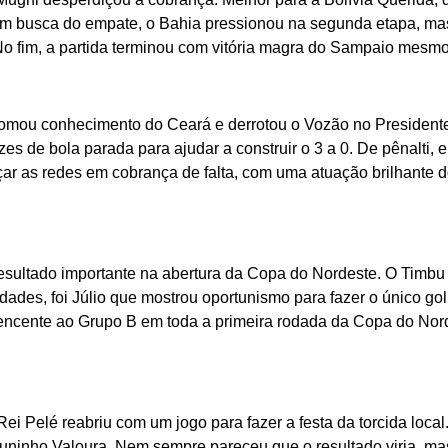
 Em busca do empate, o Bahia pressionou na segunda etapa, mas 
o fim, a partida terminou com vitória magra do Sampaio mesmo
 tomou conhecimento do Ceará e derrotou o Vozão no Presidente
es de bola parada para ajudar a construir o 3 a 0. De pênalti, el
nçar as redes em cobrança de falta, com uma atuação brilhante 
sultado importante na abertura da Copa do Nordeste. O Timbu f
ades, foi Júlio que mostrou oportunismo para fazer o único gol
rtencente ao Grupo B em toda a primeira rodada da Copa do Nord
i Pelé reabriu com um jogo para fazer a festa da torcida local
Juninho Valoura. Nem sempre pareceu que o resultado viria, ma