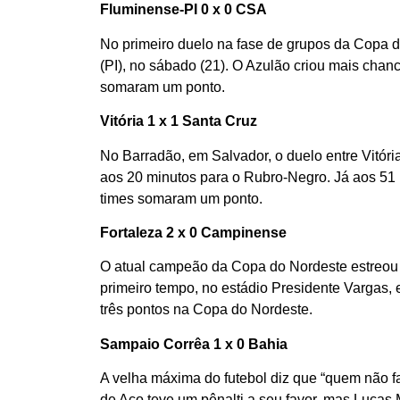
Fluminense-PI 0 x 0 CSA
No primeiro duelo na fase de grupos da Copa 
(PI), no sábado (21). O Azulão criou mais cha
somaram um ponto.
Vitória 1 x 1 Santa Cruz
No Barradão, em Salvador, o duelo entre Vitóri
aos 20 minutos para o Rubro-Negro. Já aos 51 m
times somaram um ponto.
Fortaleza 2 x 0 Campinense
O atual campeão da Copa do Nordeste estreou 
primeiro tempo, no estádio Presidente Vargas, e
três pontos na Copa do Nordeste.
Sampaio Corrêa 1 x 0 Bahia
A velha máxima do futebol diz que “quem não fa
de Aço teve um pênalti a seu favor, mas Lucas 