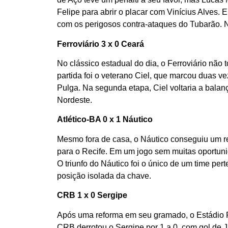
Felipe para abrir o placar com Vinícius Alves.
com os perigosos contra-ataques do Tubarão. N
Ferroviário 3 x 0 Ceará
No clássico estadual do dia, o Ferroviário não
partida foi o veterano Ciel, que marcou duas vez
Pulga. Na segunda etapa, Ciel voltaria a bala
Nordeste.
Atlético-BA 0 x 1 Náutico
Mesmo fora de casa, o Náutico conseguiu um re
para o Recife. Em um jogo sem muitas oportunid
O triunfo do Náutico foi o único de um time pe
posição isolada da chave.
CRB 1 x 0 Sergipe
Após uma reforma em seu gramado, o Estádio Re
CRB derrotou o Sergipe por 1 a 0, com gol de 