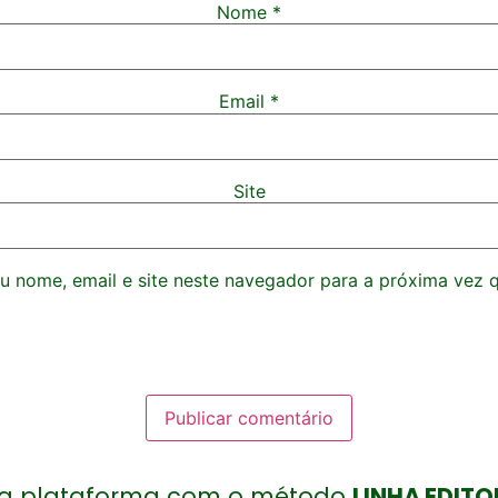
Nome
*
Email
*
Site
 nome, email e site neste navegador para a próxima vez 
 plataforma com o método
LINHA EDITO