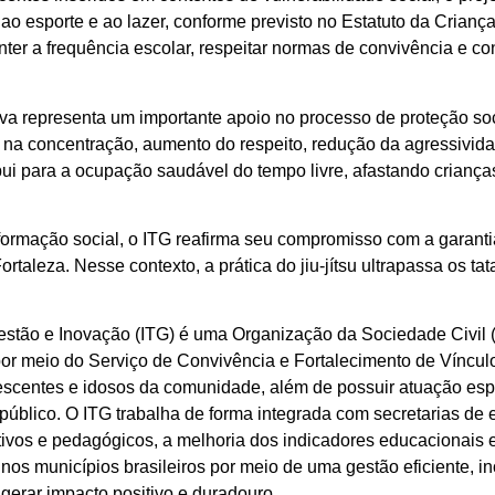
to ao esporte e ao lazer, conforme previsto no Estatuto da Cri
nter a frequência escolar, respeitar normas de convivência e co
ativa representa um importante apoio no processo de proteção s
a concentração, aumento do respeito, redução da agressividade
ibui para a ocupação saudável do tempo livre, afastando crianç
sformação social, o ITG reafirma seu compromisso com a garanti
ortaleza. Nesse contexto, a prática do jiu-jítsu ultrapassa os
Gestão e Inovação (ITG) é uma Organização da Sociedade Civil 
por meio do Serviço de Convivência e Fortalecimento de Vínculo
olescentes e idosos da comunidade, além de possuir atuação es
 público. O ITG trabalha de forma integrada com secretarias de
tivos e pedagógicos, a melhoria dos indicadores educacionais
nos municípios brasileiros por meio de uma gestão eficiente, i
gerar impacto positivo e duradouro.