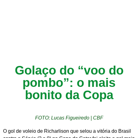
Golaço do “voo do
pombo”: o mais
bonito da Copa
FOTO: Lucas Figueiredo | CBF
O gol de voleio de Richarlison que selou a vitória do Brasil