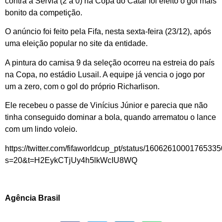
contra a Sérvia (2 a 0) na Copa do Catar foi eleito o gol mais
bonito da competição.
O anúncio foi feito pela Fifa, nesta sexta-feira (23/12), após
uma eleição popular no site da entidade.
A pintura do camisa 9 da seleção ocorreu na estreia do país
na Copa, no estádio Lusail. A equipe já vencia o jogo por
um a zero, com o gol do próprio Richarlison.
Ele recebeu o passe de Vinícius Júnior e parecia que não
tinha conseguido dominar a bola, quando arrematou o lance
com um lindo voleio.
https://twitter.com/fifaworldcup_pt/status/1606261000176533
s=20&t=H2EykCTjUy4h5lkWcIU8WQ
Agência Brasil