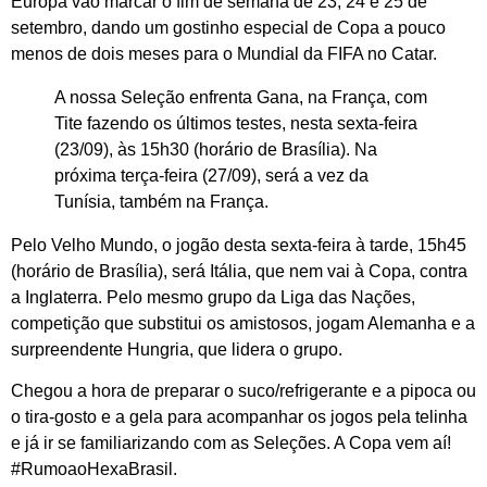
Europa vão marcar o fim de semana de 23, 24 e 25 de
setembro, dando um gostinho especial de Copa a pouco
menos de dois meses para o Mundial da FIFA no Catar.
A nossa Seleção enfrenta Gana, na França, com
Tite fazendo os últimos testes, nesta sexta-feira
(23/09), às 15h30 (horário de Brasília). Na
próxima terça-feira (27/09), será a vez da
Tunísia, também na França.
Pelo Velho Mundo, o jogão desta sexta-feira à tarde, 15h45
(horário de Brasília), será Itália, que nem vai à Copa, contra
a Inglaterra. Pelo mesmo grupo da Liga das Nações,
competição que substitui os amistosos, jogam Alemanha e a
surpreendente Hungria, que lidera o grupo.
Chegou a hora de preparar o suco/refrigerante e a pipoca ou
o tira-gosto e a gela para acompanhar os jogos pela telinha
e já ir se familiarizando com as Seleções. A Copa vem aí!
#RumoaoHexaBrasil.