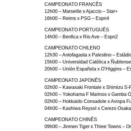
CAMPEONATO FRANCÊS
12h00 – Marseille x Ajaccio – Star+
16h00 – Reims x PSG – Espn4
CAMPEONATO PORTUGUÊS
14h00 – Benfica x Rio Ave – Espn2
CAMPEONATO CHILENO
12h30 – Antofagasta x Palestino – Estád
15h00 – Universidad Católica x Ñublense
20h00 – Unión Española x O’Higgins – E
CAMPEONATO JAPONÊS
02h00 – Kawasaki Frontale x Shimizu S-P
02h00 – Yokohama F Marinos x Gamba Os
02h00 – Hokkaido Consadole x Avispa Fu
04h00 – Kashiwa Reysol x Cerezo Osaka 
CAMPEONATO CHINÊS
09h00 – Jinmen Tiger x Three Towns – On