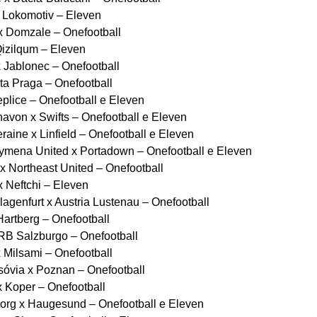
Lokomotiv – Eleven
 Domzale – Onefootball
izilqum – Eleven
Jablonec – Onefootball
a Praga – Onefootball
lice – Onefootball e Eleven
avon x Swifts – Onefootball e Eleven
aine x Linfield – Onefootball e Eleven
ymena United x Portadown – Onefootball e Eleven
 Northeast United – Onefootball
 Neftchi – Eleven
agenfurt x Austria Lustenau – Onefootball
artberg – Onefootball
RB Salzburgo – Onefootball
Milsami – Onefootball
óvia x Poznan – Onefootball
 Koper – Onefootball
rg x Haugesund – Onefootball e Eleven