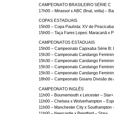
CAMPEONATO BRASILEIRO SÉRIE C
17h00 – Mirassol x ABC (final, volta) – B
COPAS ESTADUAIS
15h00 – Copa Paulista: XV de Piracicaba x
15h00 – Taça Fares Lopes: Maracanã x P
CAMPEONATOS ESTADUAIS
15h00 – Campeonato Capixaba Série B: I
15h30 – Campeonato Candango Feminino: 
15h30 – Campeonato Candango Feminino:
15h30 – Campeonato Candango Feminino:
15h30 – Campeonato Candango Feminino
18h00 – Campeonato Goiano Divisão de A
CAMPEONATO INGLÊS
11h00 – Bournemouth x Leicester – Star+
11h00 – Chelsea x Wolverhampton – Esp
11h00 – Manchester City x Southampton 
11h00 – Newcastle x Brentford – Star+