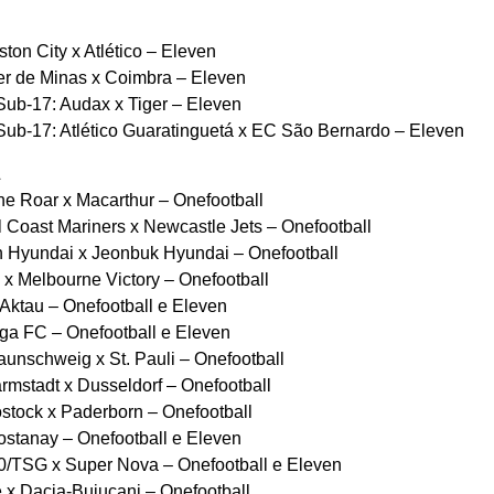
on City x Atlético – Eleven
er de Minas x Coimbra – Eleven
ub-17: Audax x Tiger – Eleven
ub-17: Atlético Guaratinguetá x EC São Bernardo – Eleven
L
e Roar x Macarthur – Onefootball
 Coast Mariners x Newcastle Jets – Onefootball
 Hyundai x Jeonbuk Hyundai – Onefootball
x Melbourne Victory – Onefootball
ktau – Onefootball e Eleven
ga FC – Onefootball e Eleven
nschweig x St. Pauli – Onefootball
mstadt x Dusseldorf – Onefootball
tock x Paderborn – Onefootball
stanay – Onefootball e Eleven
/TSG x Super Nova – Onefootball e Eleven
x Dacia-Buiucani – Onefootball