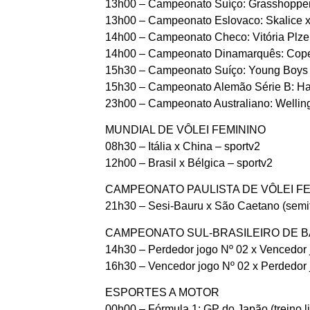
13h00 – Campeonato Suíço: Grasshopper 
13h00 – Campeonato Eslovaco: Skalice x 
14h00 – Campeonato Checo: Vitória Plzen
14h00 – Campeonato Dinamarquês: Copen
15h30 – Campeonato Suíço: Young Boys x 
15h30 – Campeonato Alemão Série B: Ham
23h00 – Campeonato Australiano: Welling
MUNDIAL DE VÔLEI FEMININO
08h30 – Itália x China – sportv2
12h00 – Brasil x Bélgica – sportv2
CAMPEONATO PAULISTA DE VÔLEI F
21h30 – Sesi-Bauru x São Caetano (semifi
CAMPEONATO SUL-BRASILEIRO DE 
14h30 – Perdedor jogo Nº 02 x Vencedor 
16h30 – Vencedor jogo Nº 02 x Perdedor 
ESPORTES A MOTOR
00h00 – Fórmula 1: GP do Japão (treino l