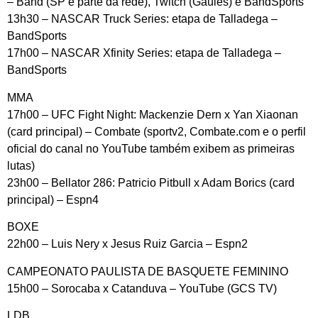
– Band (SP e parte da rede), Twitch (Gaules) e BandSports
13h30 – NASCAR Truck Series: etapa de Talladega –
BandSports
17h00 – NASCAR Xfinity Series: etapa de Talladega –
BandSports
MMA
17h00 – UFC Fight Night: Mackenzie Dern x Yan Xiaonan
(card principal) – Combate (sportv2, Combate.com e o perfil
oficial do canal no YouTube também exibem as primeiras
lutas)
23h00 – Bellator 286: Patricio Pitbull x Adam Borics (card
principal) – Espn4
BOXE
22h00 – Luis Nery x Jesus Ruiz Garcia – Espn2
CAMPEONATO PAULISTA DE BASQUETE FEMININO
15h00 – Sorocaba x Catanduva – YouTube (GCS TV)
LDB