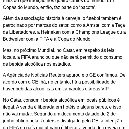
mais do que tradição nos quatro cantos do mundo. Em
Copas do Mundo, então, faz parte do ‘pacote’.
Além da associação história à cerveja, o futebol também é
patrocinado por marcas do setor, como a Amstel com a Taça
da Libertadores, a Heineken com a Champions League ou a
Budweiser com a FIFA e a Copa do Mundo.
Mas, no próximo Mundial, no Catar, em respeito às leis
locais, a FIFA anunciou que não será permitido o consumo
de bebida alcoólica nos estádios.
A Agência de Notícias Reuters apurou e o GE confirmou. De
acordo com o GE, há, no entanto, há a possibilidade de
haver bebidas alcoólicas em camarotes e áreas VIP.
No Catar, consumir bebida alcoólica em locais públicos é
ilegal. A venda é liberada em hotéis e alguns bares, e isso
não vai mudar. Segundo um documento datado de 2 de
junho obtido pela Reuters e divulgado pelo GE, a intenção
da FIFA no país muçulmano é liberar a venda de cerveja em