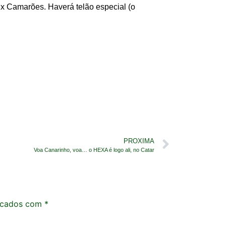
l x Camarões. Haverá telão especial (o
PROXIMA
Voa Canarinho, voa… o HEXA é logo ali, no Catar
rcados com
*