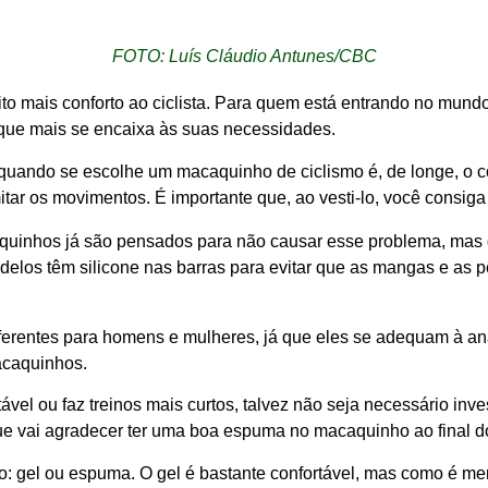
FOTO: Luís Cláudio Antunes/CBC
to mais conforto ao ciclista. Para quem está entrando no mun
 que mais se encaixa às suas necessidades.
 quando se escolhe um macaquinho de ciclismo é, de longe, o co
tar os movimentos. É importante que, ao vesti-lo, você consiga
caquinhos já são pensados para não causar esse problema, ma
odelos têm silicone nas barras para evitar que as mangas e as
ferentes para homens e mulheres, já que eles se adequam à an
acaquinhos.
el ou faz treinos mais curtos, talvez não seja necessário inves
ue vai agradecer ter uma boa espuma no macaquinho ao final do
ro: gel ou espuma. O gel é bastante confortável, mas como é 