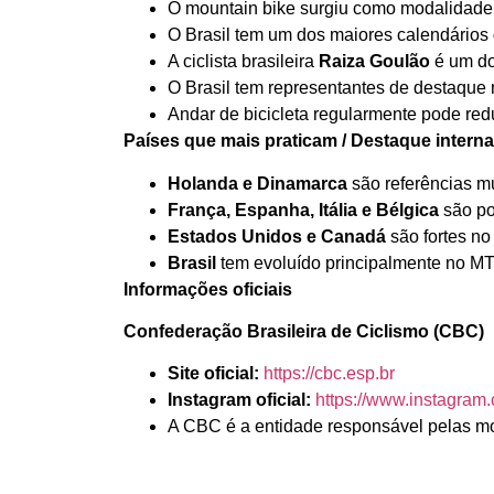
O mountain bike surgiu como modalidade e
O Brasil tem um dos maiores calendários
A ciclista brasileira
Raiza Goulão
é um do
O Brasil tem representantes de destaque
Andar de bicicleta regularmente pode redu
Países que mais praticam / Destaque interna
Holanda e Dinamarca
são referências m
França, Espanha, Itália e Bélgica
são po
Estados Unidos e Canadá
são fortes n
Brasil
tem evoluído principalmente no MT
Informações oficiais
Confederação Brasileira de Ciclismo (CBC)
Site oficial:
https://cbc.esp.br
Instagram oficial:
https://www.instagram
A CBC é a entidade responsável pelas mod