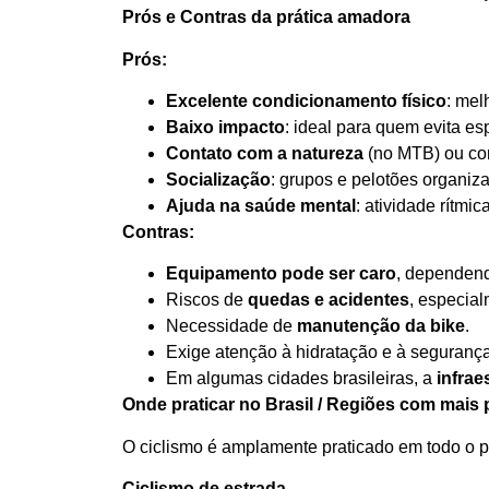
Prós e Contras da prática amadora
Prós:
Excelente condicionamento físico
: mel
Baixo impacto
: ideal para quem evita es
Contato com a natureza
(no MTB) ou com
Socialização
: grupos e pelotões organi
Ajuda na saúde mental
: atividade rítmi
Contras:
Equipamento pode ser caro
, dependen
Riscos de
quedas e acidentes
, especial
Necessidade de
manutenção da bike
.
Exige atenção à hidratação e à segurança 
Em algumas cidades brasileiras, a
infrae
Onde praticar no Brasil / Regiões com mais 
O ciclismo é amplamente praticado em todo o p
Ciclismo de estrada