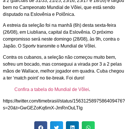
a 2 (parciais de 31/33, 21/25, 25/16, 25/17 e 18/16) e largou
bem no Campeonato Mundial de Vôlei, que está sendo
disputado na Eslovênia e Polônica.
A estreia da seleção foi na manhã (6h) desta sexta-feira
(26/08), em Liubliana, capital da Eslovênia. O próximo
compromisso será neste domingo (28/08), às 9h, contra o
Japão. O Sportv transmite o Mundial de Vôlei.
Contra os cubanos, a seleção não começou muito bem,
sofreu um bocado, mas conseguui a virada por 3 a 2 pelas
mãos de Wallace, melhor jogador em quadra. Cuba chegou
a ter ‘match point’ no tie-break. Foi duro!
Confira a tabela do Mundial de Vôlei
.
https://twitter.com/timebrasil/status/1563125897586409476?
s=20&t=GwGEZoKq6mX-JmRnOuLTlg