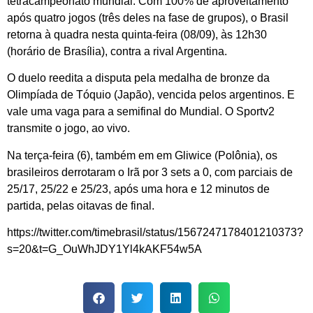
tetracampeonato mundial. Com 100% de aproveitamento
após quatro jogos (três deles na fase de grupos), o Brasil
retorna à quadra nesta quinta-feira (08/09), às 12h30
(horário de Brasília), contra a rival Argentina.
O duelo reedita a disputa pela medalha de bronze da
Olimpíada de Tóquio (Japão), vencida pelos argentinos. E
vale uma vaga para a semifinal do Mundial. O Sportv2
transmite o jogo, ao vivo.
Na terça-feira (6), também em em Gliwice (Polônia), os
brasileiros derrotaram o Irã por 3 sets a 0, com parciais de
25/17, 25/22 e 25/23, após uma hora e 12 minutos de
partida, pelas oitavas de final.
https://twitter.com/timebrasil/status/1567247178401210373?
s=20&t=G_OuWhJDY1Yl4kAKF54w5A