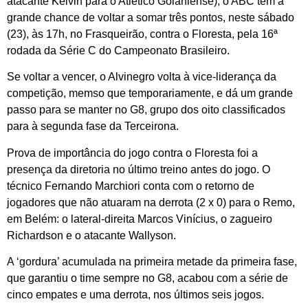
atacante Kelvin para o Atlético Goianiense), o ABC tem a
grande chance de voltar a somar três pontos, neste sábado
(23), às 17h, no Frasqueirão, contra o Floresta, pela 16ª
rodada da Série C do Campeonato Brasileiro.
Se voltar a vencer, o Alvinegro volta à vice-liderança da
competição, memso que temporariamente, e dá um grande
passo para se manter no G8, grupo dos oito classificados
para à segunda fase da Terceirona.
Prova de importância do jogo contra o Floresta foi a
presença da diretoria no último treino antes do jogo. O
técnico Fernando Marchiori conta com o retorno de
jogadores que não atuaram na derrota (2 x 0) para o Remo,
em Belém: o lateral-direita Marcos Vinícius, o zagueiro
Richardson e o atacante Wallyson.
A ‘gordura’ acumulada na primeira metade da primeira fase,
que garantiu o time sempre no G8, acabou com a série de
cinco empates e uma derrota, nos últimos seis jogos.