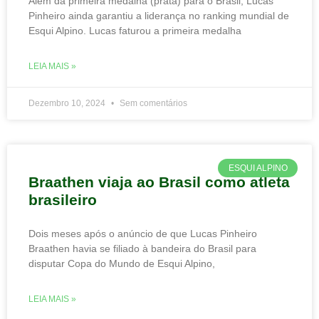
Além da primeira medalha (prata) para o Brasil, Lucas
Pinheiro ainda garantiu a liderança no ranking mundial de
Esqui Alpino. Lucas faturou a primeira medalha
LEIA MAIS »
Dezembro 10, 2024
Sem comentários
ESQUI ALPINO
Braathen viaja ao Brasil como atleta
brasileiro
Dois meses após o anúncio de que Lucas Pinheiro
Braathen havia se filiado à bandeira do Brasil para
disputar Copa do Mundo de Esqui Alpino,
LEIA MAIS »